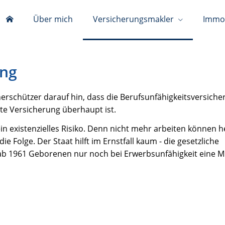
Über mich
Versicherungsmakler
Immob
ung
rschützer darauf hin, dass die Berufsunfähigkeitsversich
gste Versicherung überhaupt ist.
ein existenzielles Risiko. Denn nicht mehr arbeiten können he
die Folge. Der Staat hilft im Ernstfall kaum - die gesetzliche
 ab 1961 Geborenen nur noch bei Erwerbsunfähigkeit eine Mi