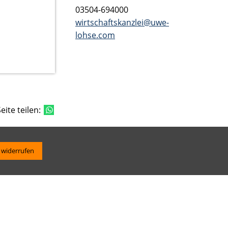
03504-694000
wirtschaftskanzlei@uwe-
lohse.com
eite teilen:
 widerrufen