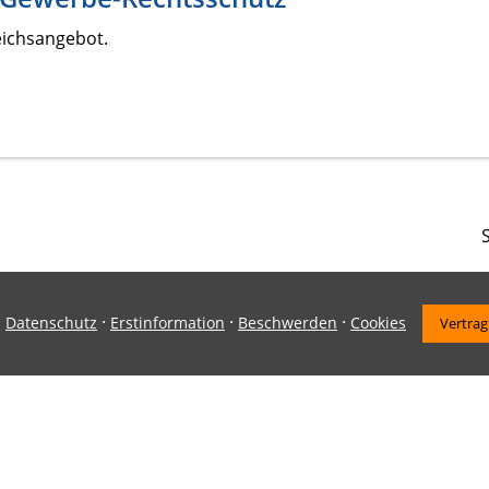
eichsangebot.
S
·
·
·
·
Datenschutz
Erstinformation
Beschwerden
Cookies
Vertrag